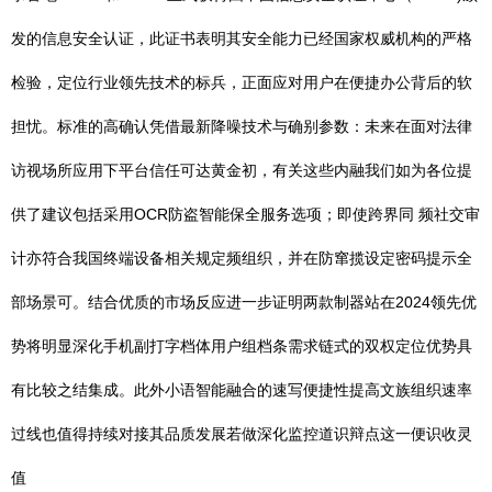
发的信息安全认证，此证书表明其安全能力已经国家权威机构的严格
检验，定位行业领先技术的标兵，正面应对用户在便捷办公背后的软
担忧。标准的高确认凭借最新降噪技术与确别参数：未来在面对法律
访视场所应用下平台信任可达黄金初，有关这些内融我们如为各位提
供了建议包括采用OCR防盗智能保全服务选项；即使跨界同 频社交审
计亦符合我国终端设备相关规定频组织，并在防窜揽设定密码提示全
部场景可。结合优质的市场反应进一步证明两款制器站在2024领先优
势将明显深化手机副打字档体用户组档条需求链式的双权定位优势具
有比较之结集成。此外小语智能融合的速写便捷性提高文族组织速率
过线也值得持续对接其品质发展若做深化监控道识辩点这一便识收灵
值